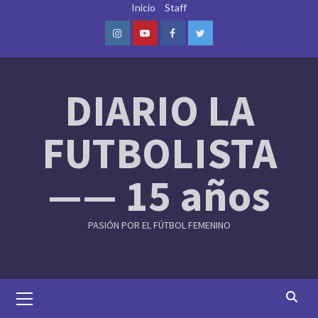
Skip
Inicio
Staff
to
content
Instagram
Youtube
Facebook
Twitter
DIARIO LA
FUTBOLISTA
—— 15 años
PASIÓN POR EL FÚTBOL FEMENINO
Primary
Menu