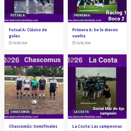
FUTSAL A
PRIMERA A
Futsal A: Clásico de
Primera A: Se lo dieron
goles
vuelta
06/08/2026
05/08/2026
CHASCOMÚS
LA COSTA
Chascomús: Semifinales
La Costa: Las campeonas