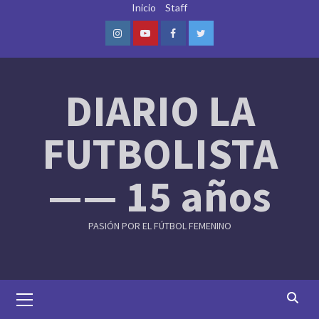
Skip
Inicio
Staff
to
content
Instagram
Youtube
Facebook
Twitter
DIARIO LA
FUTBOLISTA
—— 15 años
PASIÓN POR EL FÚTBOL FEMENINO
Primary
Menu