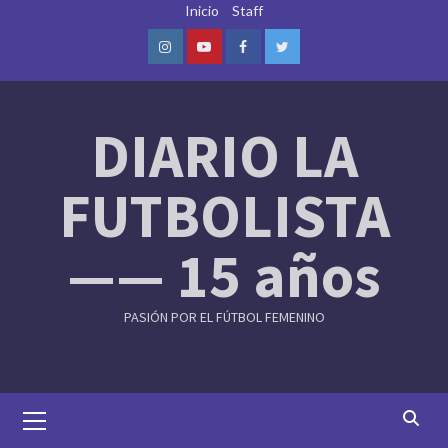
Skip
Inicio
Staff
to
content
Instagram
Youtube
Facebook
Twitter
DIARIO LA
FUTBOLISTA
—— 15 años
PASIÓN POR EL FÚTBOL FEMENINO
Primary
Menu