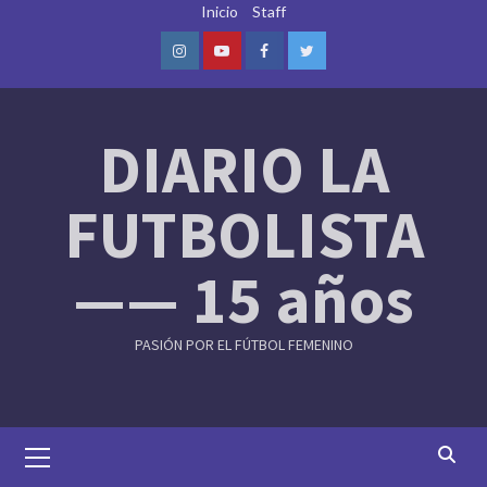
Skip
Inicio
Staff
to
content
Instagram
Youtube
Facebook
Twitter
DIARIO LA
FUTBOLISTA
—— 15 años
PASIÓN POR EL FÚTBOL FEMENINO
Primary
Menu