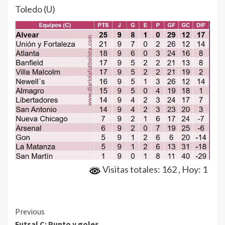
Toledo (U)
Visitas totales: 162
, Hoy: 1
Continue
Previous
Futsal C: Punto y goles