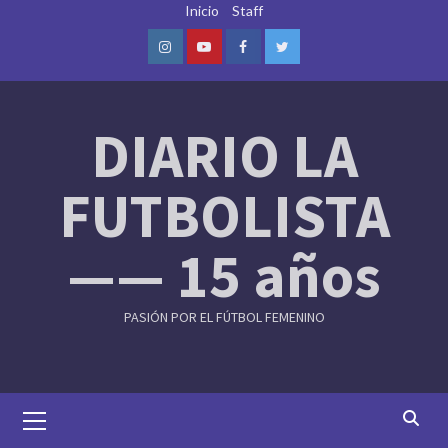
Skip
Inicio
Staff
to
content
Instagram
Youtube
Facebook
Twitter
DIARIO LA
FUTBOLISTA
—— 15 años
PASIÓN POR EL FÚTBOL FEMENINO
Primary
Menu