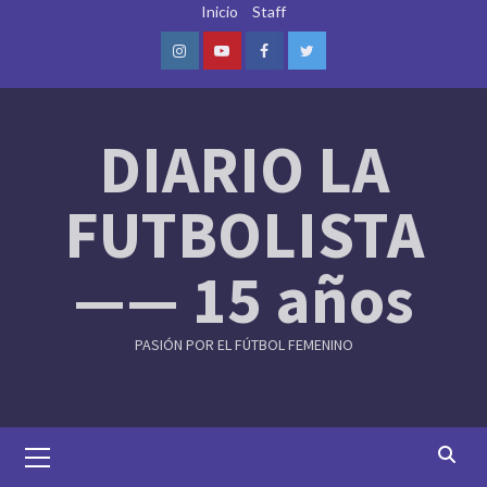
Skip
Inicio
Staff
to
content
Instagram
Youtube
Facebook
Twitter
DIARIO LA
FUTBOLISTA
—— 15 años
PASIÓN POR EL FÚTBOL FEMENINO
Primary
Menu