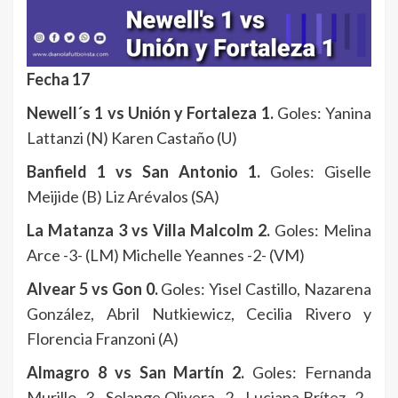
Fecha 17
Newell´s 1 vs Unión y Fortaleza 1.
Goles: Yanina
Lattanzi (N) Karen Castaño (U)
Banfield 1 vs San Antonio 1.
Goles: Giselle
Meijide (B) Liz Arévalos (SA)
La Matanza 3 vs Villa Malcolm 2.
Goles: Melina
Arce -3- (LM) Michelle Yeannes -2- (VM)
Alvear 5 vs Gon 0.
Goles: Yisel Castillo, Nazarena
González, Abril Nutkiewicz, Cecilia Rivero y
Florencia Franzoni (A)
Almagro 8 vs San Martín 2.
Goles: Fernanda
Murillo -3-, Solange Olivera -2-, Luciana Brítez -2-,