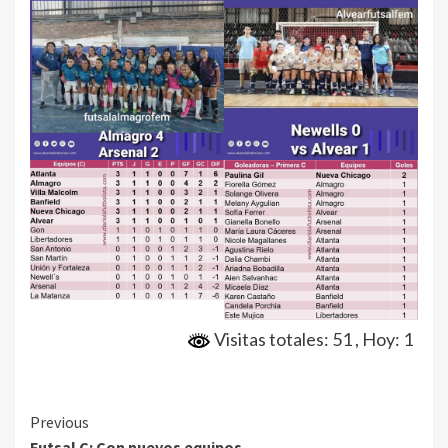
Visitas totales: 51
, Hoy: 1
Continue
Previous
Futsal C: Con nuevos equipos