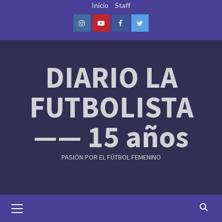
Skip
Inicio
Staff
to
content
Instagram
Youtube
Facebook
Twitter
DIARIO LA
FUTBOLISTA
—— 15 años
PASIÓN POR EL FÚTBOL FEMENINO
Primary
Menu