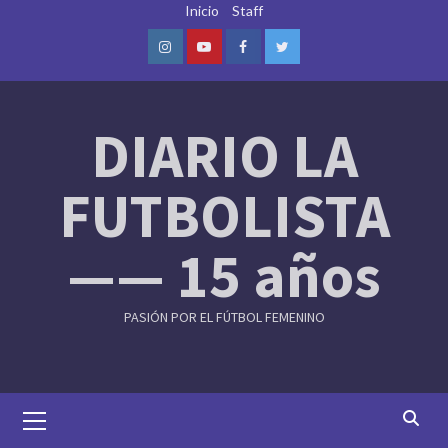
Skip
Inicio
Staff
to
content
Instagram
Youtube
Facebook
Twitter
DIARIO LA
FUTBOLISTA
—— 15 años
PASIÓN POR EL FÚTBOL FEMENINO
Primary
Menu