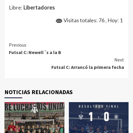
Libre:
Libertadores
Visitas totales: 76
, Hoy: 1
Continue
Previous
Futsal C: Newell´s a la B
Reading
Next
Futsal C: Arrancó la primera fecha
NOTICIAS RELACIONADAS