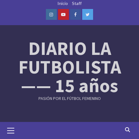
Skip
Inicio
Staff
to
content
Instagram
Youtube
Facebook
Twitter
DIARIO LA
FUTBOLISTA
—— 15 años
PASIÓN POR EL FÚTBOL FEMENINO
Primary
Menu