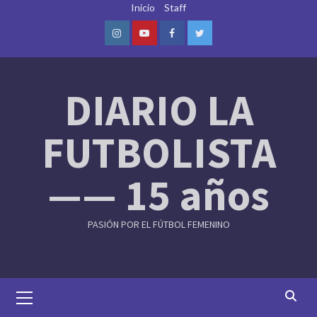
Skip
Inicio
Staff
to
content
Instagram
Youtube
Facebook
Twitter
DIARIO LA
FUTBOLISTA
—— 15 años
PASIÓN POR EL FÚTBOL FEMENINO
Primary
Menu