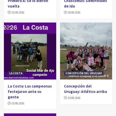
Primera A: Se lo dieron
Chascomús: Semifinales
vuelta
de ida
05/08/2026
04/08/2026
LA COSTA
CONCEPCIÓN DEL URUGUAY
La Costa: Las campeonas
Concepción del
festejaron ante su
Uruguay: Atlético arriba
gente
03/08/2026
03/08/2026