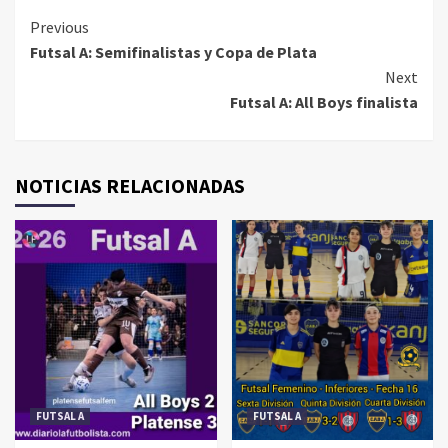
Continue
Previous
Futsal A: Semifinalistas y Copa de Plata
Reading
Next
Futsal A: All Boys finalista
NOTICIAS RELACIONADAS
FUTSAL A
FUTSAL A