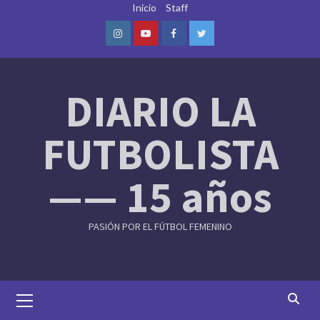
Skip
Inicio
Staff
to
content
Instagram
Youtube
Facebook
Twitter
DIARIO LA
FUTBOLISTA
—— 15 años
PASIÓN POR EL FÚTBOL FEMENINO
Primary
Menu