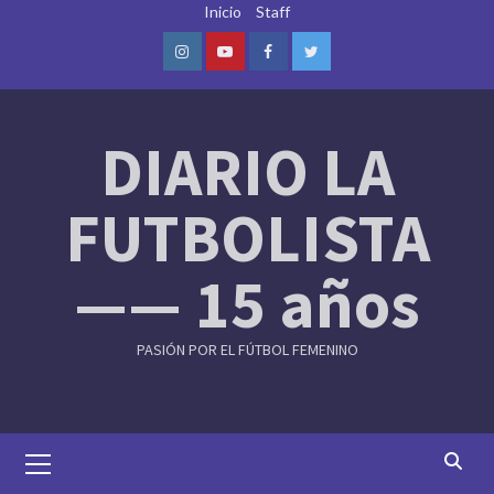
Skip
Inicio
Staff
to
content
Instagram
Youtube
Facebook
Twitter
DIARIO LA
FUTBOLISTA
—— 15 años
PASIÓN POR EL FÚTBOL FEMENINO
Primary
Menu