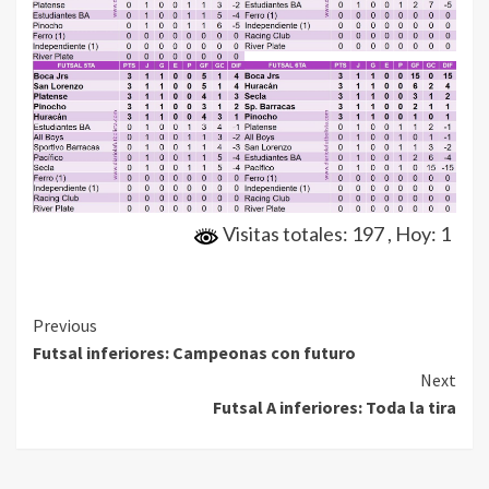
Visitas totales: 197
, Hoy: 1
Continue
Previous
Futsal inferiores: Campeonas con futuro
Reading
Next
Futsal A inferiores: Toda la tira