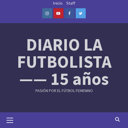
Skip
Inicio
Staff
to
content
Instagram
Youtube
Facebook
Twitter
DIARIO LA
FUTBOLISTA
—— 15 años
PASIÓN POR EL FÚTBOL FEMENINO
Primary
Menu