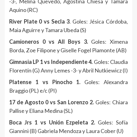
-3-, Melina Quevedo, Agostina Chiesa y Tamara
Aquino (RC)
River Plate 0 vs Secla 3
. Goles: Jésica Córdoba,
Maia Aguirre y Tamara Ubeda (S)
Camioneros 0 vs All Boys 3.
Goles: Ximena
Borda, Zoe Filipone y Giselle Fogel Piamonte (AB)
Gimnasia LP 1 vs Independiente 4.
Goles: Claudia
Florentín (G) Anny Lemes -3- y Abril Nutkiewicz (I)
Platense 1 vs Pinocho 1.
Goles: Alexandra
Braggio (PL) e/c (PI)
17 de Agosto 0 vs San Lorenzo 2.
Goles: Chiara
Pallise y Eliana Medina (SL)
Boca Jrs 1 vs Unión Ezpeleta 2.
Goles: Sofía
Giannini (B) Gabriela Mendoza y Laura Cober (U)