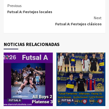
Continue
Previous
Futsal A: Festejos locales
Reading
Next
Futsal A: Festejos clásicos
NOTICIAS RELACIONADAS
FUTSAL A
FUTSAL A