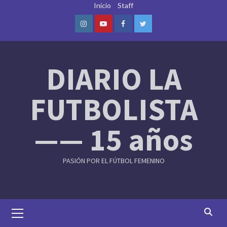
Skip
Inicio
Staff
to
content
Instagram
Youtube
Facebook
Twitter
DIARIO LA
FUTBOLISTA
—— 15 años
PASIÓN POR EL FÚTBOL FEMENINO
Primary
Menu