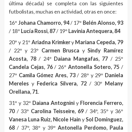
última década) se completa con las siguientes
futbolistas, muchas en actividad, otras en once:
16°
Johana Chamorro, 94
/ 17°
Belén Alonso, 93
/ 18°
Lucía Rossi, 87
/ 19°
Lavinia Antequera, 84
20° y 21°
Ariadna Krimker
y
Mariana Cepeda, 79
/ 22° y 23°
Carmen Brusca
y
Sindy Ramírez
Acosta, 78
/ 24°
Daiana Mangafas, 77
/ 25°
Candela Cejas, 76
/ 26°
Antonella Sotero, 75
/
27°
Camila Gómez Ares, 73
/ 28° y 29°
Daniela
Mereles
y
Federica Silvera, 72
/ 30°
Melany
Orellana, 71
.
31° y 32°
Daiana Antognini
y
Florencia Ferrero,
70
/ 33°
Carolina Teisseire, 69
/ 34°, 35° y 36°
Vanesa Luna Ruiz, Nicole Hain
y
Sol Domínguez,
68
/ 37°, 38° y 39°
Antonella Perdomo, Paula