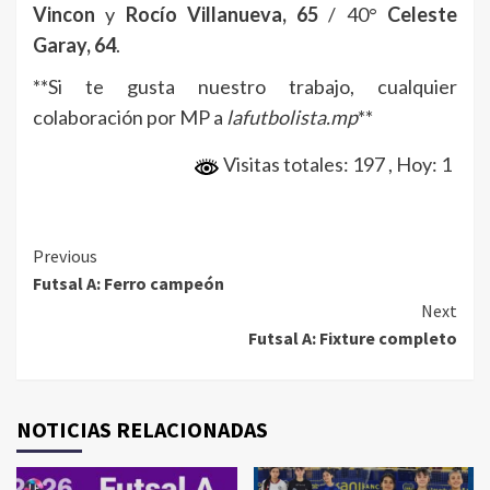
Vincon
y
Rocío Villanueva, 65
/ 40°
Celeste
Garay, 64
.
**Si te gusta nuestro trabajo, cualquier
colaboración por MP a
lafutbolista.mp
**
Visitas totales: 197
, Hoy: 1
Continue
Previous
Futsal A: Ferro campeón
Reading
Next
Futsal A: Fixture completo
NOTICIAS RELACIONADAS