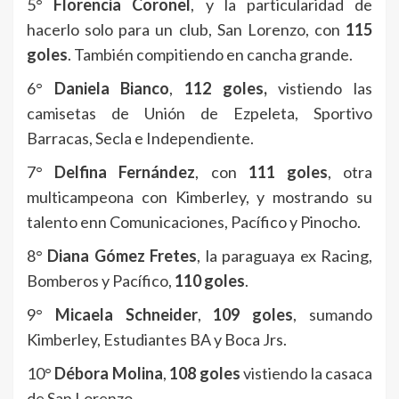
5°
Florencia Coronel
, y la particularidad de
hacerlo solo para un club, San Lorenzo, con
115
goles
. También compitiendo en cancha grande.
6°
Daniela Bianco
,
112 goles,
vistiendo las
camisetas de Unión de Ezpeleta, Sportivo
Barracas, Secla e Independiente.
7°
Delfina Fernández
, con
111 goles
, otra
multicampeona con Kimberley, y mostrando su
talento enn Comunicaciones, Pacífico y Pinocho.
8°
Diana Gómez Fretes
, la paraguaya ex Racing,
Bomberos y Pacífico,
110 goles
.
9°
Micaela Schneider
,
109 goles
, sumando
Kimberley, Estudiantes BA y Boca Jrs.
10°
Débora Molina
,
108 goles
vistiendo la casaca
de San Lorenzo.