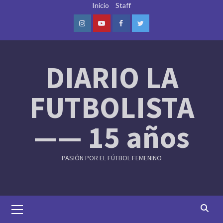
Skip
Inicio
Staff
to
content
Instagram
Youtube
Facebook
Twitter
DIARIO LA
FUTBOLISTA
—— 15 años
PASIÓN POR EL FÚTBOL FEMENINO
Primary
Menu