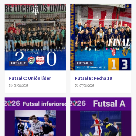
FUTSAL C
FUTSAL B
Futsal C: Unión líder
Futsal B: Fecha 19
08/08/2026
07/08/2026