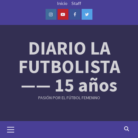
Skip
Inicio
Staff
to
content
Instagram
Youtube
Facebook
Twitter
DIARIO LA
FUTBOLISTA
—— 15 años
PASIÓN POR EL FÚTBOL FEMENINO
Primary
Menu