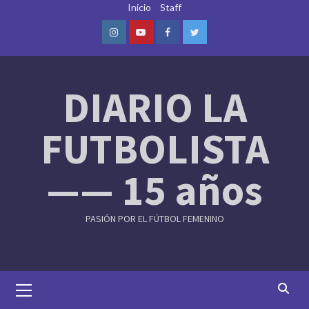
Skip
Inicio
Staff
to
content
Instagram
Youtube
Facebook
Twitter
DIARIO LA
FUTBOLISTA
—— 15 años
PASIÓN POR EL FÚTBOL FEMENINO
Primary
Menu