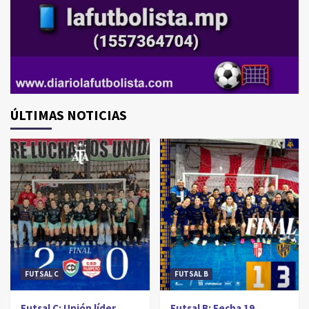
ÚLTIMAS NOTICIAS
FUTSAL C
FUTSAL B
Futsal C: Unión líder
Futsal B: Fecha 19