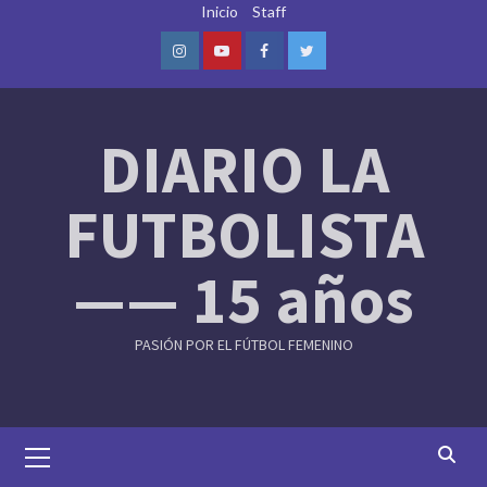
Skip
Inicio
Staff
to
content
Instagram
Youtube
Facebook
Twitter
DIARIO LA
FUTBOLISTA
—— 15 años
PASIÓN POR EL FÚTBOL FEMENINO
Primary
Menu