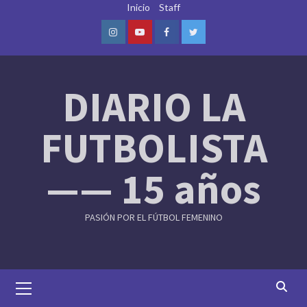
Skip
Inicio
Staff
to
content
Instagram
Youtube
Facebook
Twitter
DIARIO LA
FUTBOLISTA
—— 15 años
PASIÓN POR EL FÚTBOL FEMENINO
Primary
Menu