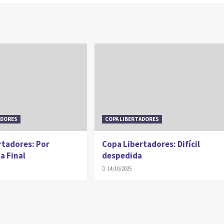
ADORES
COPA LIBERTADORES
rtadores: Por
Copa Libertadores: Difícil
la Final
despedida
14/10/2025