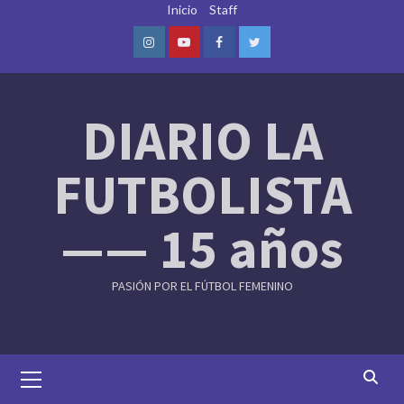
Skip
Inicio
Staff
to
content
Instagram
Youtube
Facebook
Twitter
DIARIO LA
FUTBOLISTA
—— 15 años
PASIÓN POR EL FÚTBOL FEMENINO
Primary
Menu