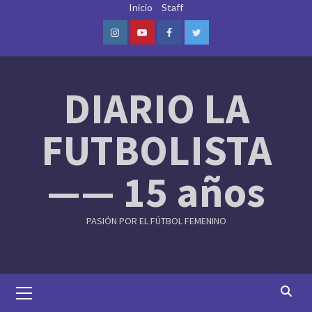
Skip
Inicio
Staff
to
content
Instagram
Youtube
Facebook
Twitter
DIARIO LA
FUTBOLISTA
—— 15 años
PASIÓN POR EL FÚTBOL FEMENINO
Primary
Menu