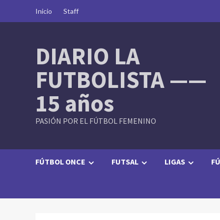
Skip
Inicio
Staff
to
content
DIARIO LA
FUTBOLISTA ——
15 años
PASIÓN POR EL FÚTBOL FEMENINO
FÚTBOL ONCE
FUTSAL
LIGAS
FÚ