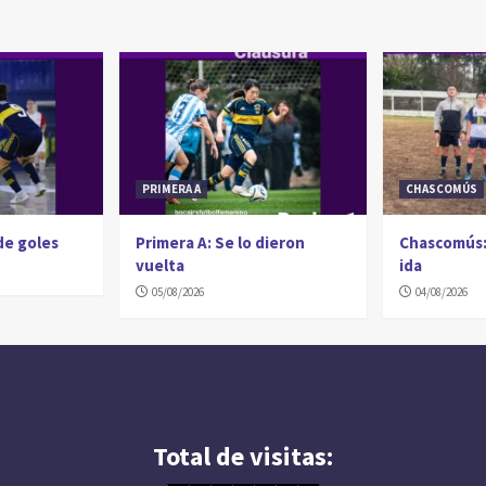
PRIMERA A
CHASCOMÚS
 de goles
Primera A: Se lo dieron
Chascomús:
vuelta
ida
05/08/2026
04/08/2026
Total de visitas: