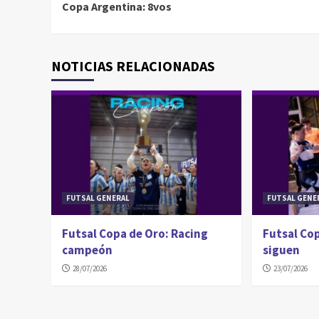
Copa Argentina: 8vos
Reading
NOTICIAS RELACIONADAS
FUTSAL GENERAL
FUTSAL GENE
Futsal Copa de Oro: Racing
Futsal Cop
campeón
siguen
28/07/2026
23/07/2026