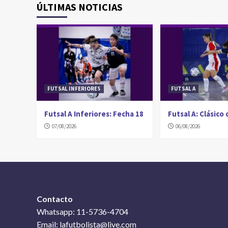
ÚLTIMAS NOTICIAS
FUTSAL INFERIORES
FUTSAL A
Futsal A Inferiores: Fecha 18
Futsal A: Clásico
07/08/2026
06/08/2026
Contacto
Whatsapp: 11-5736-4704
Email: lafutbolista@live.com