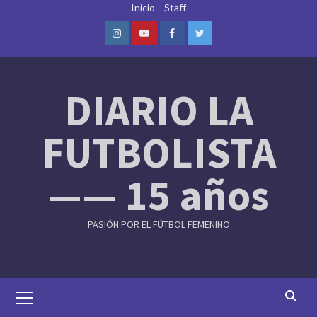
Skip
Inicio
Staff
to
content
Instagram
Youtube
Facebook
Twitter
DIARIO LA
FUTBOLISTA
—— 15 años
PASIÓN POR EL FÚTBOL FEMENINO
Primary
Menu