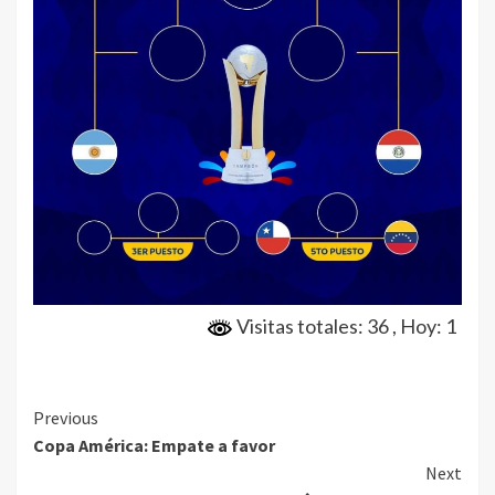
Visitas totales: 36
, Hoy: 1
Continue
Previous
Copa América: Empate a favor
Reading
Next