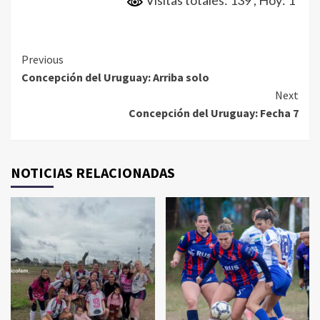
Visitas totales: 139
, Hoy: 1
Continue
Previous
Concepción del Uruguay: Arriba solo
Reading
Next
Concepción del Uruguay: Fecha 7
NOTICIAS RELACIONADAS