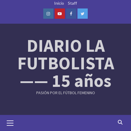
Skip
Inicio
Staff
to
content
Instagram
Youtube
Facebook
Twitter
DIARIO LA
FUTBOLISTA
—— 15 años
PASIÓN POR EL FÚTBOL FEMENINO
Primary
Menu