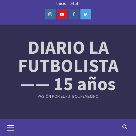
Skip
Inicio
Staff
to
content
Instagram
Youtube
Facebook
Twitter
DIARIO LA
FUTBOLISTA
—— 15 años
PASIÓN POR EL FÚTBOL FEMENINO
Primary
Menu