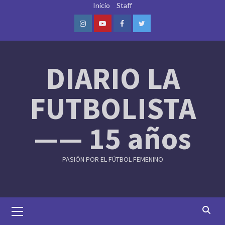
Skip
Inicio
Staff
to
content
Instagram
Youtube
Facebook
Twitter
DIARIO LA
FUTBOLISTA
—— 15 años
PASIÓN POR EL FÚTBOL FEMENINO
Primary
Menu