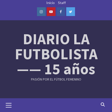
Skip
Inicio
Staff
to
content
Instagram
Youtube
Facebook
Twitter
DIARIO LA
FUTBOLISTA
—— 15 años
PASIÓN POR EL FÚTBOL FEMENINO
Primary
Menu