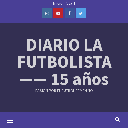
Skip
Inicio
Staff
to
content
Instagram
Youtube
Facebook
Twitter
DIARIO LA
FUTBOLISTA
—— 15 años
PASIÓN POR EL FÚTBOL FEMENINO
Primary
Menu