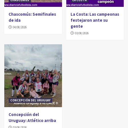
CHASCOMÚS
LA COSTA
Chascomús: Semifinales
La Costa: Las campeonas
de ida
festejaron ante su
gente
04/08/2026
03/08/2026
CONCEPCIÓN DEL URUGUAY
Concepción del
Uruguay: Atlético arriba
03/08/2026