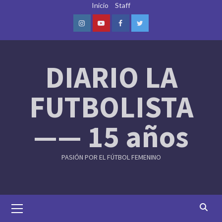
Skip
Inicio
Staff
to
content
Instagram
Youtube
Facebook
Twitter
DIARIO LA
FUTBOLISTA
—— 15 años
PASIÓN POR EL FÚTBOL FEMENINO
Primary
Menu