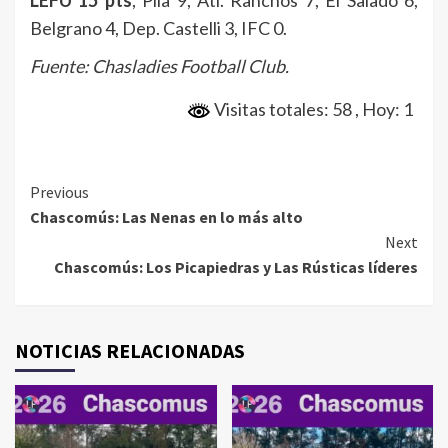
LEFU 15 pts
, Pila 9, Atl. Ranchos 7, El Salado 6,
Belgrano 4, Dep. Castelli 3, IFC 0.
Fuente: Chasladies Football Club.
Visitas totales: 58
, Hoy: 1
Continue
Previous
Chascomús: Las Nenas en lo más alto
Reading
Next
Chascomús: Los Picapiedras y Las Rústicas líderes
NOTICIAS RELACIONADAS