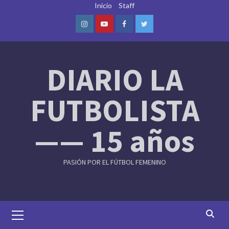
Skip
Inicio
Staff
to
content
Instagram
Youtube
Facebook
Twitter
DIARIO LA
FUTBOLISTA
—— 15 años
PASIÓN POR EL FÚTBOL FEMENINO
Primary
Menu