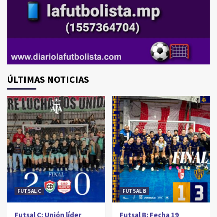
ÚLTIMAS NOTICIAS
FUTSAL C
FUTSAL B
Futsal C: Unión líder
Futsal B: Fecha 19