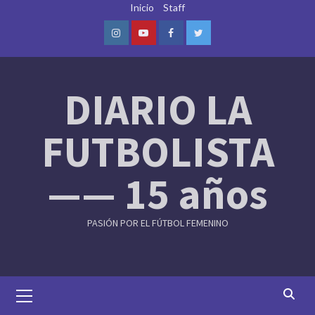
Skip
Inicio
Staff
to
content
Instagram
Youtube
Facebook
Twitter
DIARIO LA
FUTBOLISTA
—— 15 años
PASIÓN POR EL FÚTBOL FEMENINO
Primary
Menu