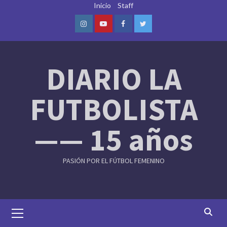
Skip
Inicio
Staff
to
content
Instagram
Youtube
Facebook
Twitter
DIARIO LA
FUTBOLISTA
—— 15 años
PASIÓN POR EL FÚTBOL FEMENINO
Primary
Menu