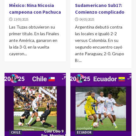
México: Nina Nicosia
Sudamericano Sub17:
campeona con Pachuca
Comienzo complicado
13/05/2025
04/05/2025
Las Tuzas obtuvieron su
Argentina debutó contra
primer título. En las Finales
las locales e igualó 2-2
ante América, ganaron en
versus Colombia. En su
la ida 3-0, en la vuelta
segundo encuentro cayó
cayeron...
ante Paraguay, 2-0. Grupo
B:...
CHILE
ECUADOR