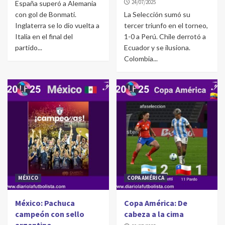
24/07/2025
España superó a Alemania
con gol de Bonmati.
La Selección sumó su
Inglaterra se lo dio vuelta a
tercer triunfo en el torneo,
Italia en el final del
1-0 a Perú. Chile derrotó a
partido...
Ecuador y se ilusiona.
Colombia...
MÉXICO
COPA AMÉRICA
México: Pachuca
Copa América: De
campeón con sello
cabeza a la cima