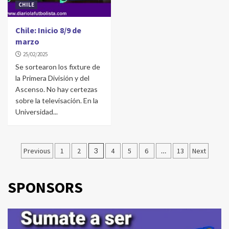
CHILE
Chile: Inicio 8/9 de
marzo
25/02/2025
Se sortearon los fixture de
la Primera División y del
Ascenso. No hay certezas
sobre la televisación. En la
Universidad...
Navegación
Previous
1
2
3
4
5
6
…
13
Next
de
entradas
SPONSORS