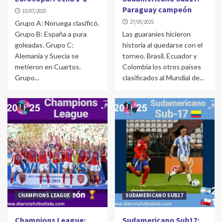
Paraguay campeón
10/07/2025
27/05/2025
Grupo A: Noruega clasificó.
Grupo B: España a pura
Las guaraníes hicieron
goleadas. Grupo C:
historia al quedarse con el
Alemania y Suecia se
torneo. Brasil, Ecuador y
metieron en Cuartos.
Colombia los otros países
Grupo...
clasificados al Mundial de...
CHAMPIONS LEAGUE
SUDAMERICANO SUB17
Champions League:
Sudamericano Sub17: