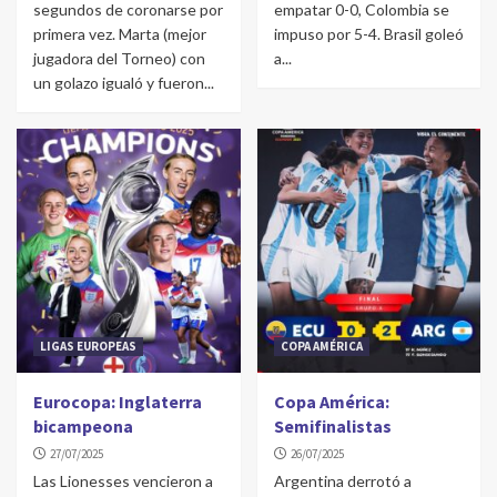
segundos de coronarse por
empatar 0-0, Colombia se
primera vez. Marta (mejor
impuso por 5-4. Brasil goleó
jugadora del Torneo) con
a...
un golazo igualó y fueron...
LIGAS EUROPEAS
COPA AMÉRICA
Eurocopa: Inglaterra
Copa América:
bicampeona
Semifinalistas
27/07/2025
26/07/2025
Las Lionesses vencieron a
Argentina derrotó a