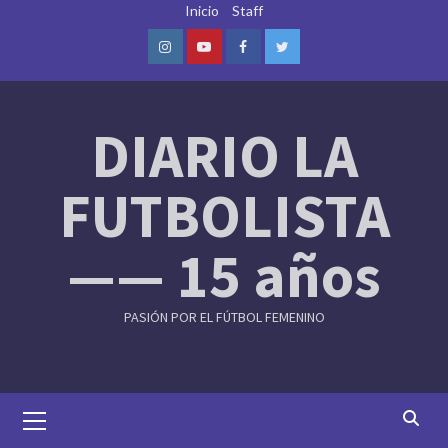
Skip
Inicio
Staff
to
content
Instagram
Youtube
Facebook
Twitter
DIARIO LA
FUTBOLISTA
—— 15 años
PASIÓN POR EL FÚTBOL FEMENINO
Primary
Menu