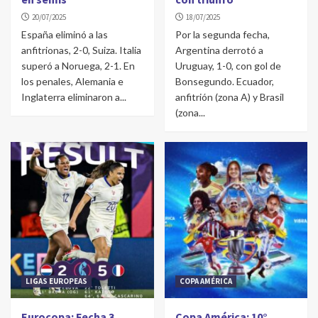
20/07/2025
18/07/2025
España eliminó a las
Por la segunda fecha,
anfitrionas, 2-0, Suiza. Italia
Argentina derrotó a
superó a Noruega, 2-1. En
Uruguay, 1-0, con gol de
los penales, Alemania e
Bonsegundo. Ecuador,
Inglaterra eliminaron a...
anfitrión (zona A) y Brasil
(zona...
LIGAS EUROPEAS
COPA AMÉRICA
Eurocopa: Fecha 3.
Copa América: 10°