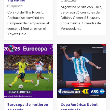
argentino
20/07/2025
20/07/2025
Argentina perdía con Chile,
Con gol de Nina Nicosio,
pero revirtió con goles de
Pachuca se convirtió en
Falfán y Cometti. Uruguay
Campeón de Campeonas al
por la mínima. Goleadas de
vencer a Monterrey en el
Venezuela y...
Toyota Field...
LIGAS EUROPEAS
COPA AMÉRICA
Eurocopa: Se metieron
Copa América: Debut
en semis
con triunfo