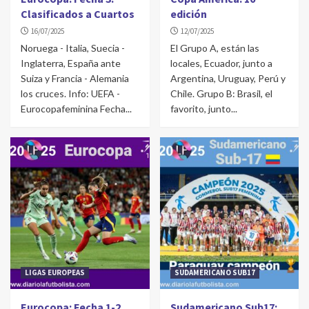
Clasificados a Cuartos
edición
16/07/2025
12/07/2025
Noruega - Italia, Suecia -
El Grupo A, están las
Inglaterra, España ante
locales, Ecuador, junto a
Suiza y Francia - Alemania
Argentina, Uruguay, Perú y
los cruces. Info: UEFA -
Chile. Grupo B: Brasil, el
Eurocopafeminina Fecha...
favorito, junto...
LIGAS EUROPEAS
SUDAMERICANO SUB17
Eurocopa: Fecha 1-2
Sudamericano Sub17: