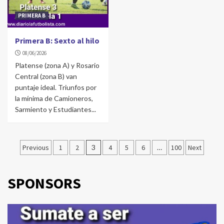
PRIMERA B
Primera B: Sexto al hilo
08/06/2026
Platense (zona A) y Rosario
Central (zona B) van
puntaje ideal. Triunfos por
la mínima de Camioneros,
Sarmiento y Estudiantes...
Navegación
Previous
1
2
3
4
5
6
…
100
Next
de
entradas
SPONSORS