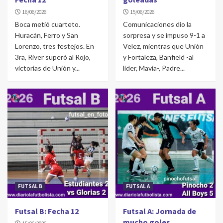
16/06/2026
15/06/2026
Boca metió cuarteto.
Comunicaciones dio la
Huracán, Ferro y San
sorpresa y se impuso 9-1 a
Lorenzo, tres festejos. En
Velez, mientras que Unión
3ra, River superó al Rojo,
y Fortaleza, Banfield -al
victorias de Unión y...
líder, Mavia-, Padre...
FUTSAL B
FUTSAL A
Futsal B: Fecha 12
Futsal A: Jornada de
mucho goles