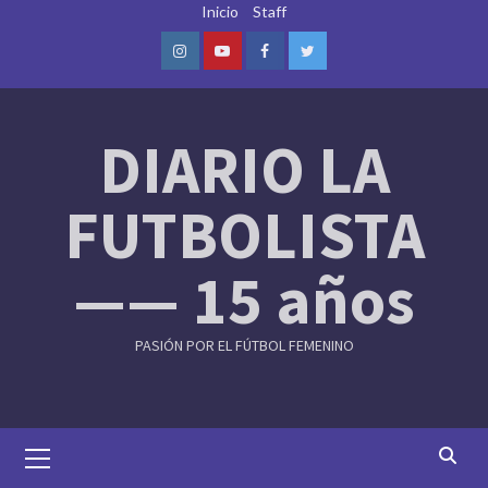
Skip
Inicio
Staff
to
content
Instagram
Youtube
Facebook
Twitter
DIARIO LA
FUTBOLISTA
—— 15 años
PASIÓN POR EL FÚTBOL FEMENINO
Primary
Menu