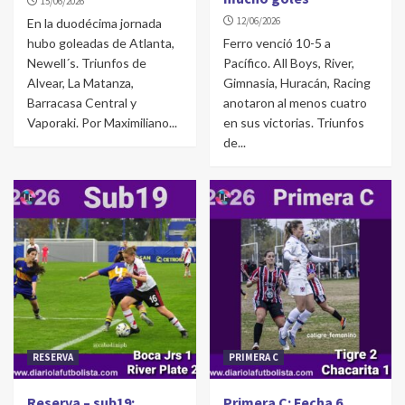
15/06/2026
12/06/2026
En la duodécima jornada
hubo goleadas de Atlanta,
Ferro venció 10-5 a
Newell´s. Triunfos de
Pacífico. All Boys, River,
Alvear, La Matanza,
Gimnasia, Huracán, Racing
Barracasa Central y
anotaron al menos cuatro
Vaporaki. Por Maximiliano...
en sus victorias. Triunfos
de...
RESERVA
PRIMERA C
Reserva – sub19:
Primera C: Fecha 6