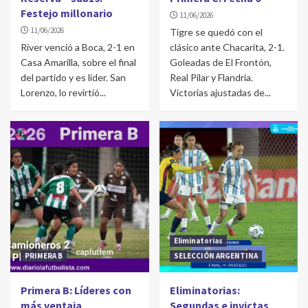
Festejo millonario
11/06/2026
11/06/2026
Tigre se quedó con el
River venció a Boca, 2-1 en
clásico ante Chacarita, 2-1.
Casa Amarilla, sobre el final
Goleadas de El Frontón,
del partido y es líder. San
Real Pilar y Flandria.
Lorenzo, lo revirtió...
Victorias ajustadas de...
Eliminatorias
PRIMERA B
SELECCIÓN ARGENTINA
Primera B: Líderes con
Eliminatorias:
más ventaja
Segundas e invictas