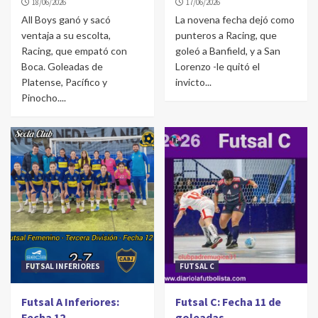
18/06/2026
17/06/2026
All Boys ganó y sacó
La novena fecha dejó como
ventaja a su escolta,
punteros a Racing, que
Racing, que empató con
goleó a Banfield, y a San
Boca. Goleadas de
Lorenzo -le quitó el
Platense, Pacífico y
invicto...
Pinocho....
FUTSAL INFERIORES
FUTSAL C
Futsal A Inferiores:
Futsal C: Fecha 11 de
Fecha 12
goleadas